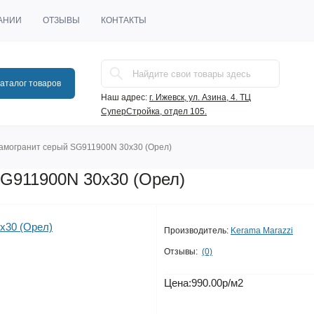
АНИИ
ОТЗЫВЫ
КОНТАКТЫ
аталог товаров
Наш адрес:
г. Ижевск, ул. Азина, 4. ТЦ
СуперСтройка, отдел 105.
амогранит серый SG911900N 30х30 (Орел)
G911900N 30х30 (Орел)
Производитель:
Kerama Marazzi
Отзывы:
(0)
Цена:
990.00р
/м2