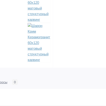
росы
0