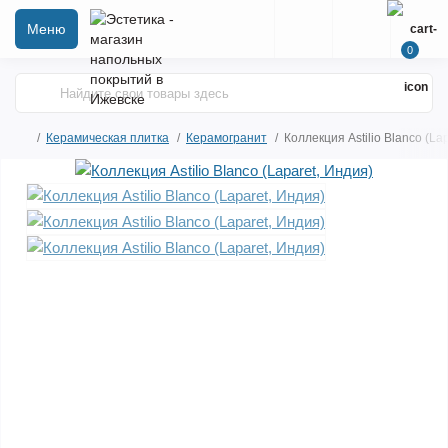
Меню
0
Керамическая плитка
Керамогранит
Коллекция Astilio Blanco (La