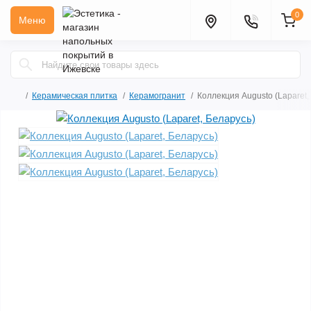
0
Меню
Керамическая плитка
Керамогранит
Коллекция Augusto (Laparet,