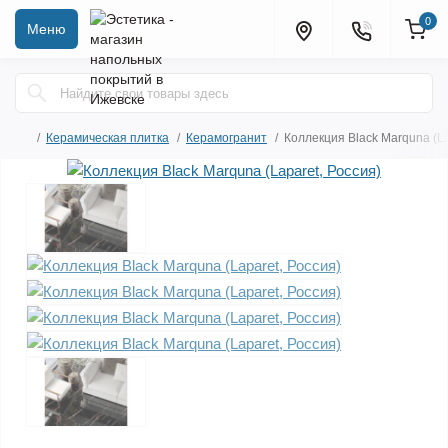
0
Меню
Керамическая плитка
Керамогранит
Коллекция Black Marquna (La