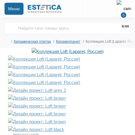
Меню
0
Керамическая плитка
Керамогранит
Коллекция Loft (Laparet, Рос