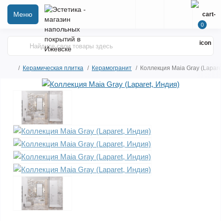
Меню
0
Керамическая плитка
Керамогранит
Коллекция Maia Gray (Lapare