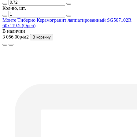
Кол-во, шт.
Монте Тиберио Керамогранит лаппатированный SG507102R
60х119,5 (Орел)
В наличии
3 056.00р
/м2
В корзину