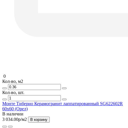
0
Кол-во, м2
Кол-во, шт.
Монте Тиберио Керамогранит лаппатированный SG622602R
60х60 (Орел)
В наличии
3 034.00р
/м2
В корзину