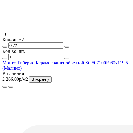
0
Кол-во, м2
Кол-во, шт.
Монте Тиберио Керамогранит обрезной SG507100R 60х119,5
(Малино)
В наличии
2 266.00р
/м2
В корзину