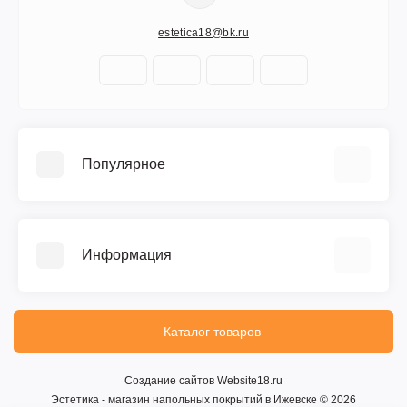
estetica18@bk.ru
Популярное
Керамическая плитка
Напольные покрытия
Информация
Сантехника
О компании
Доставка
Каталог товаров
Условия соглашения
Связаться с нами
Создание сайтов
Website18.ru
Эстетика - магазин напольных покрытий в Ижевске © 2026
Карта сайта