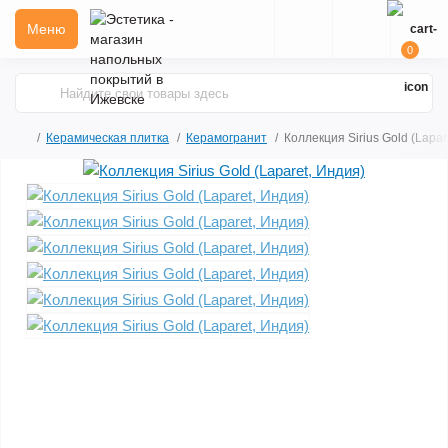
Меню
0
Керамическая плитка
Керамогранит
Коллекция Sirius Gold (Lapar