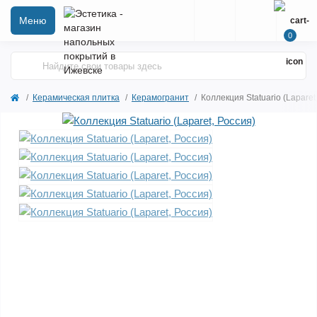
Меню
0
Керамическая плитка
Керамогранит
Коллекция Statuario (Laparet