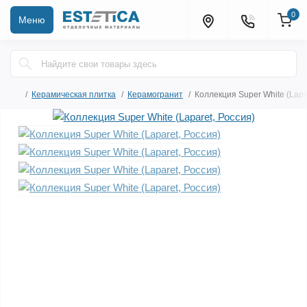
0
Меню
Керамическая плитка
Керамогранит
Коллекция Super White (Lapa