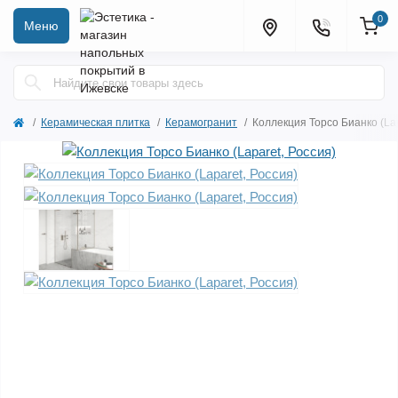
0
Меню
Керамическая плитка
Керамогранит
Коллекция Торсо Бианко (Lap