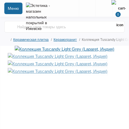
Меню
0
Керамическая плитка
Керамогранит
Коллекция Tuscandy Light Gr