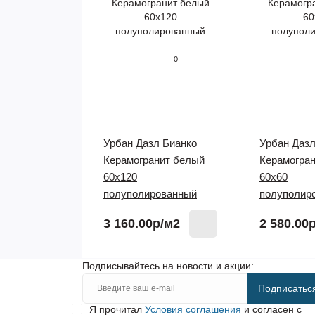
0
Урбан Дазл Бианко
Урбан Дазл
Керамогранит белый
Керамогра
60х120
60х60
полуполированный
полуполир
3 160.00р
/м2
2 580.00
Подписывайтесь на новости и акции:
Подписатьс
Я прочитал
Условия соглашения
и согласен с