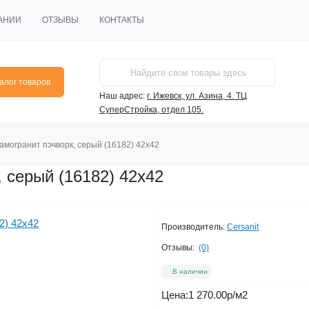
АНИИ
ОТЗЫВЫ
КОНТАКТЫ
алог товаров
Наш адрес:
г. Ижевск, ул. Азина, 4. ТЦ
СуперСтройка, отдел 105.
рамогранит пэчворк, серый (16182) 42х42
, серый (16182) 42х42
Производитель:
Cersanit
Отзывы:
(0)
В наличии
Цена:
1 270.00р
/м2