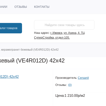
АНИИ
ОТЗЫВЫ
КОНТАКТЫ
алог товаров
Наш адрес:
г. Ижевск, ул. Азина, 4. ТЦ
СуперСтройка, отдел 105.
з. керамогранит бежевый (VE4R012D) 42x42
ежевый (VE4R012D) 42x42
Производитель:
Cersanit
Отзывы:
(0)
Цена:
1 210.00р
/м2