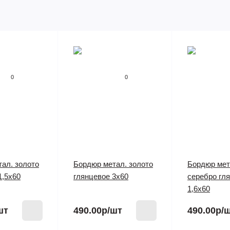
0
0
ал. золото
Бордюр метал. золото
Бордюр мет
1,5х60
глянцевое 3х60
серебро гл
1,6х60
шт
490.00р
/шт
490.00р
/