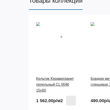
Товары коллекции
0
Кельтик Керамогранит
Бордюр мет
пепельный CL 0046
глянцевое 
15х60
1 562.00р
/м2
490.00р
/