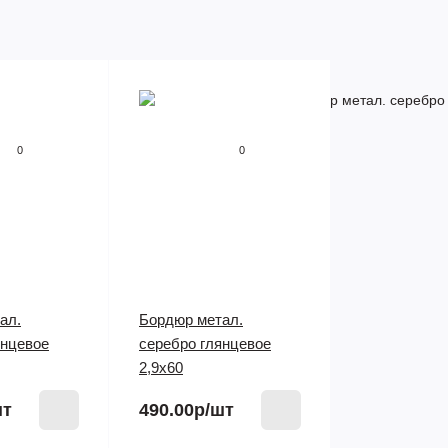
0
0
ал.
Бордюр метал.
янцевое
серебро глянцевое
2,9х60
шт
490.00р
/шт