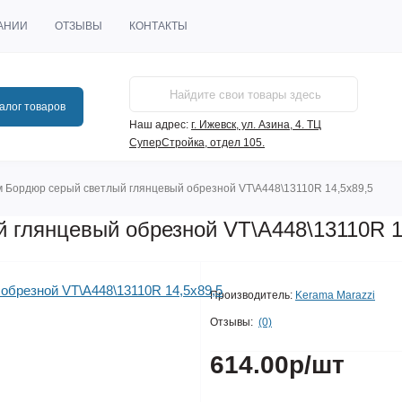
АНИИ
ОТЗЫВЫ
КОНТАКТЫ
алог товаров
Наш адрес:
г. Ижевск, ул. Азина, 4. ТЦ
СуперСтройка, отдел 105.
 Бордюр серый светлый глянцевый обрезной VT\A448\13110R 14,5х89,5
 глянцевый обрезной VT\A448\13110R 1
Производитель:
Kerama Marazzi
Отзывы:
(0)
614.00р
/шт