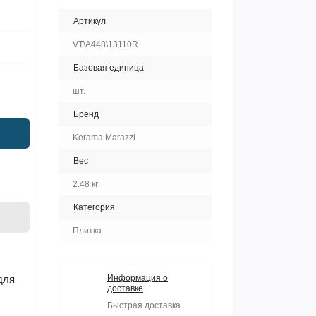
Артикул
VT\A448\13110R
Базовая единица
шт.
Бренд
Kerama Marazzi
Вес
2.48 кг
Категория
Плитка
для
Информация о
доставке
Быстрая доставка