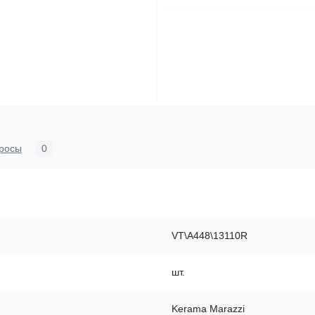
росы
0
VT\A448\13110R
шт.
Kerama Marazzi