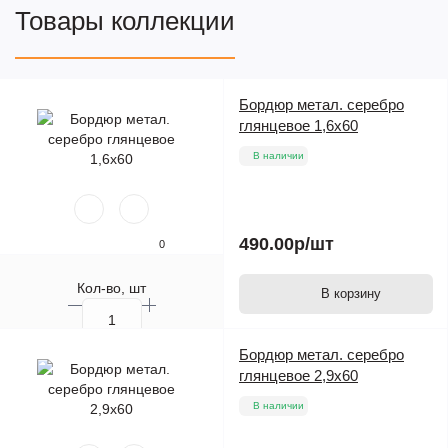
Товары коллекции
Cassiopea
Дизайн проект
CassiopeaWood
Дизайн проект
Бордюр метал. серебро
глянцевое 1,6х60
В наличии
490.00р
/шт
0
Кол-во, шт
В корзину
Бордюр метал. серебро
глянцевое 2,9х60
В наличии