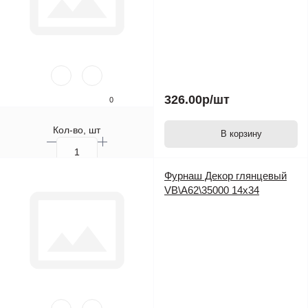
326.00р
/шт
0
Кол-во, шт
В корзину
Фурнаш Декор глянцевый
VB\A62\35000 14х34