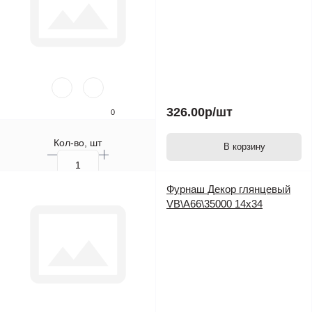
326.00р
/шт
0
Кол-во, шт
В корзину
Фурнаш Декор глянцевый
VB\A66\35000 14х34