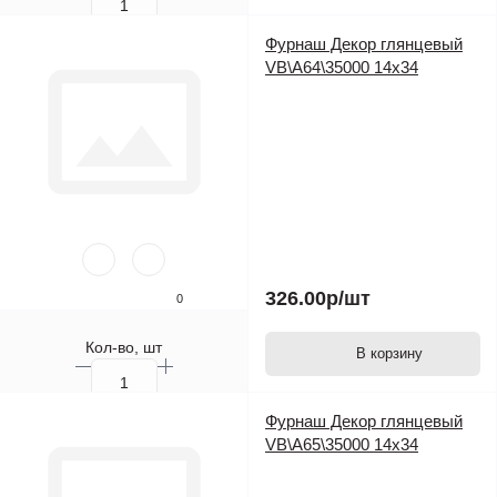
Фурнаш Декор глянцевый
VB\A64\35000 14х34
326.00р
/шт
0
Кол-во, шт
В корзину
Фурнаш Декор глянцевый
VB\A65\35000 14х34