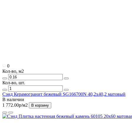
0
Кол-во, м2
Кол-во, шт.
Сэнд Керамогранит бежевый SG166700N 40,2х40,2 матовый
В наличии
1 772.00р
/м2
В корзину