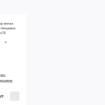
0
тал.
янцевое
шт