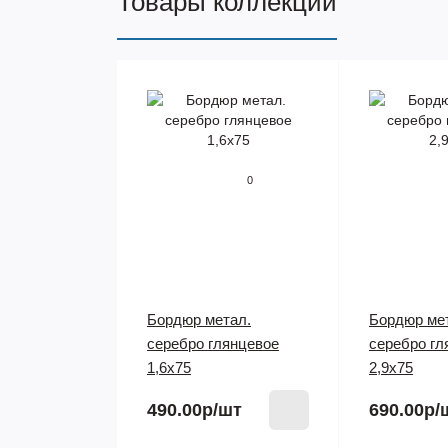
Товары коллекции
0
Бордюр метал.
Бордюр ме
серебро глянцевое
серебро гл
1,6х75
2,9х75
490.00р
/шт
690.00р
/