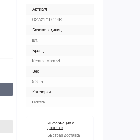
Артикул
OS\A214\13114R
Базовая единица
шт.
Бренд
Kerama Marazzi
Вес
5.25 кг
Категория
Плитка
Информация о
доставке
Быстрая доставка