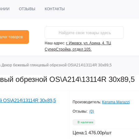
АНИИ
ОТЗЫВЫ
КОНТАКТЫ
алог товаров
Наш адрес:
г. Ижевск, ул. Азина, 4. ТЦ
СуперСтройка, отдел 105.
 Декор бежевый глянцевый обрезной OS\A214\13114R 30х89,5
вый обрезной OS\A214\13114R 30х89,5
Производитель:
Kerama Marazzi
Отзывы:
(0)
В наличии
Цена:
1 476.00р
/шт