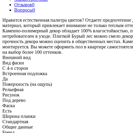
Отзывов
0
Вопросы
0
Нравится естественная палитра цветов? Отдаете предпочтение
материал, который привлекает внимание не только теплым отт
Каменно-полимерный декор обладает 100% влагостойкостью, по
нетребователен в уходе. Плиткой Бурый лес можно смело деко
прочность декора можно оценить в общественных местах. Каме
монтируется. Вы можете оформить пол в квартире самостоятел
на выбор более 100 оттенков.
Внешний вид
Вид фаски
С 4-х сторон
Встроенная подложка
Да
Поверхность (на ощупь)
Рельефная
Рисунок
Под дерево
Фаска
Есть
Ширина планки
Стандартная
Общие данные
Бренд