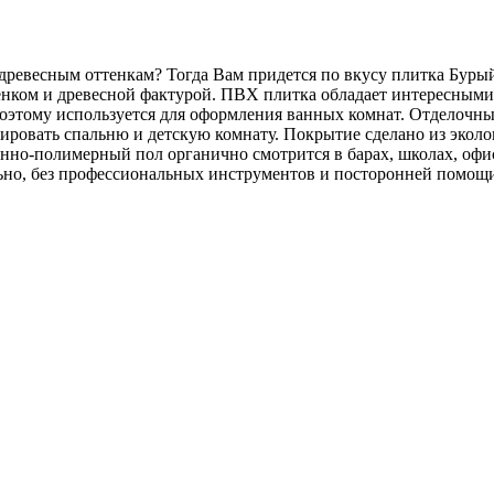
 древесным оттенкам? Тогда Вам придется по вкусу плитка Буры
енком и древесной фактурой. ПВХ плитка обладает интересными
этому используется для оформления ванных комнат. Отделочный
рировать спальню и детскую комнату. Покрытие сделано из экол
нно-полимерный пол органично смотрится в барах, школах, офи
ьно, без профессиональных инструментов и посторонней помощи.