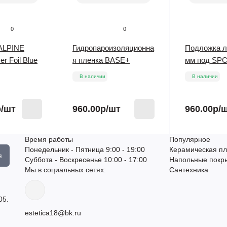
0
0
ALPINE
Гидропароизоляционна
Подложка л
r Foil Blue
я пленка BASE+
мм под SPC
В наличии
В наличии
р
/шт
960.00р
/шт
960.00р
/
Время работы
Популярное
Понедельник - Пятница 9:00 - 19:00
Керамическая пл
я
Суббота - Воскресенье 10:00 - 17:00
Напольные покр
Мы в социальных сетях:
Сантехника
05.
estetica18@bk.ru