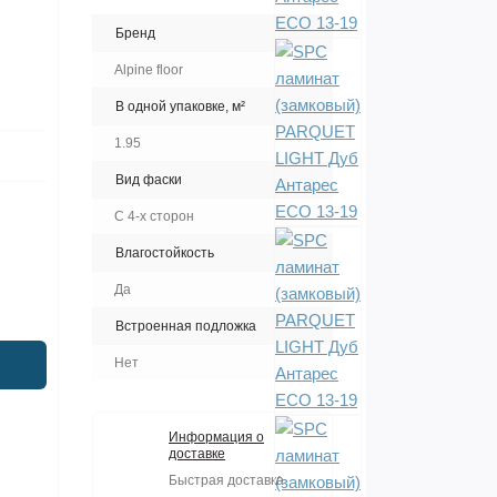
Бренд
Alpine floor
В одной упаковке, м²
1.95
Вид фаски
С 4-х сторон
Влагостойкость
Да
Встроенная подложка
Нет
Информация о
доставке
Быстрая доставка