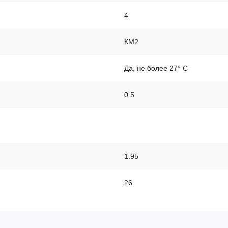
4
КМ2
Да, не более 27° С
0.5
1.95
26