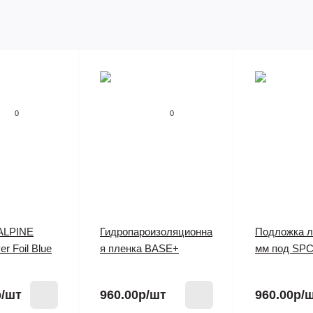
0
0
ALPINE
Гидропароизоляционна
Подложка л
r Foil Blue
я пленка BASE+
мм под SPC
р
/шт
960.00р
/шт
960.00р
/