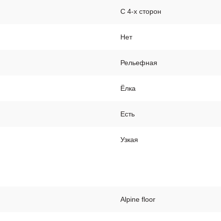
С 4-х сторон
Нет
Рельефная
Ёлка
Есть
Узкая
Alpine floor