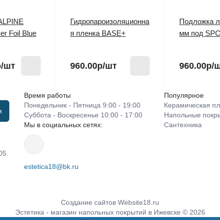
ALPINE
Гидропароизоляционна
Подложка л
r Foil Blue
я пленка BASE+
мм под SPC
р
/шт
960.00р
/шт
960.00р
/
Время работы
Популярное
Понедельник - Пятница 9:00 - 19:00
Керамическая пл
я
Суббота - Воскресенье 10:00 - 17:00
Напольные покр
Мы в социальных сетях:
Сантехника
05.
estetica18@bk.ru
Создание сайтов
Website18.ru
Эстетика - магазин напольных покрытий в Ижевске © 2026