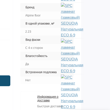
Бренд
Alpine floor
В одной упаковке, м²
2.23
Вид фаски
С 4-х сторон
Влагостойкость
Да
Встроенная подложка
Нет
Информация о
доставке
Быстрая доставка