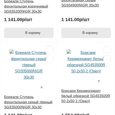
фронтальная серый
Бореале Ступень
SG934900N\GR 30х30
фронтальная коричневый
SG935200N\GR 30х30
1 141.00р
/шт
1 141.00р
/шт
В корзину
В корзину
0
0
Борсари Керамогранит
белый обрезной SG453500R
Бореале Ступень
50,2х50,2 (Орел)
фронтальная серый тёмный
SG935000N\GR 30х30