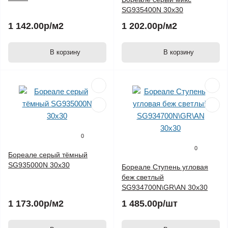
SG935400N 30х30
1 142.00р
/м2
1 202.00р
/м2
В корзину
В корзину
0
0
Бореале серый тёмный
SG935000N 30х30
Бореале Ступень угловая
беж светлый
SG934700N\GR\AN 30х30
1 173.00р
/м2
1 485.00р
/шт